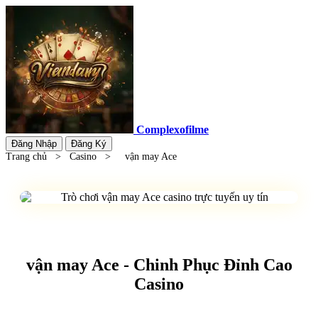
Complexofilme
Đăng Nhập
Đăng Ký
Trang chủ
>
Casino
>
vận may Ace
SLOT GAME ĐỈNH CAO
vận may Ace - Chinh Phục Đỉnh Cao
Casino