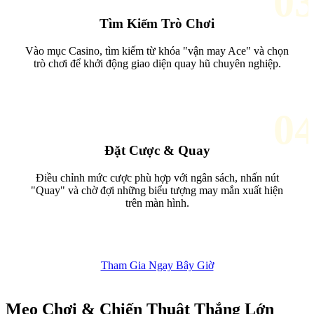
0
Tìm Kiếm Trò Chơi
Vào mục Casino, tìm kiếm từ khóa "vận may Ace" và chọn
trò chơi để khởi động giao diện quay hũ chuyên nghiệp.
0
Đặt Cược & Quay
Điều chỉnh mức cược phù hợp với ngân sách, nhấn nút
"Quay" và chờ đợi những biểu tượng may mắn xuất hiện
trên màn hình.
Tham Gia Ngay Bây Giờ
Mẹo Chơi & Chiến Thuật Thắng Lớn