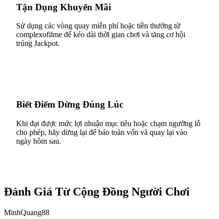
Tận Dụng Khuyến Mãi
Sử dụng các vòng quay miễn phí hoặc tiền thưởng từ
complexofilme để kéo dài thời gian chơi và tăng cơ hội
trúng Jackpot.
Biết Điểm Dừng Đúng Lúc
Khi đạt được mức lợi nhuận mục tiêu hoặc chạm ngưỡng lỗ
cho phép, hãy dừng lại để bảo toàn vốn và quay lại vào
ngày hôm sau.
Đánh Giá Từ Cộng Đồng Người Chơi
MinhQuang88